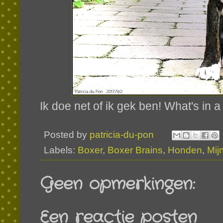
Ik doe net of ik gek ben! What's i
Posted by
patricia-du-pon
Labels:
Boxer
,
Boxer Brains
,
Honden
,
Mij
Geen opmerkingen:
Een reactie posten