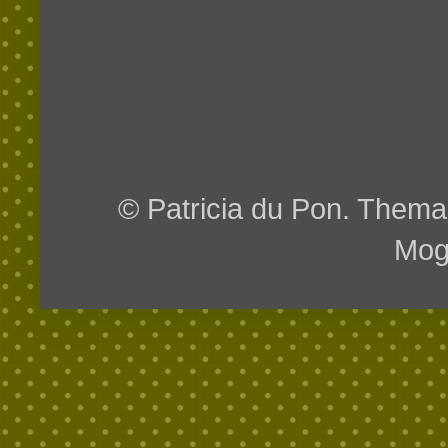
© Patricia du Pon. Them
Mog