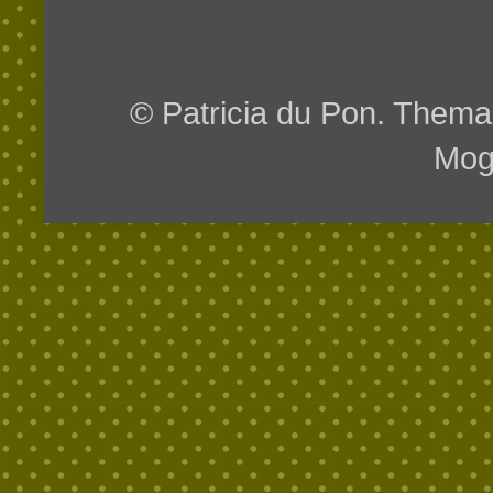
© Patricia du Pon. Them
Mog