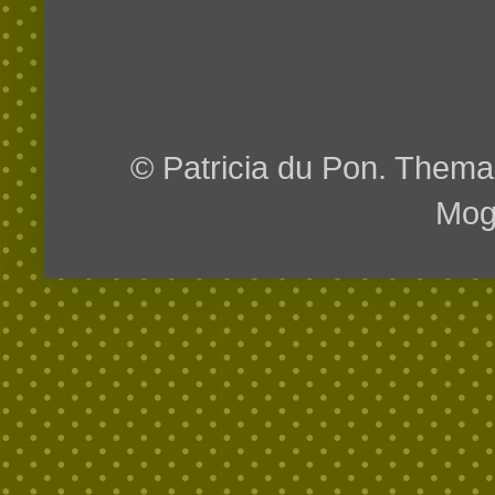
© Patricia du Pon. Them
Mog