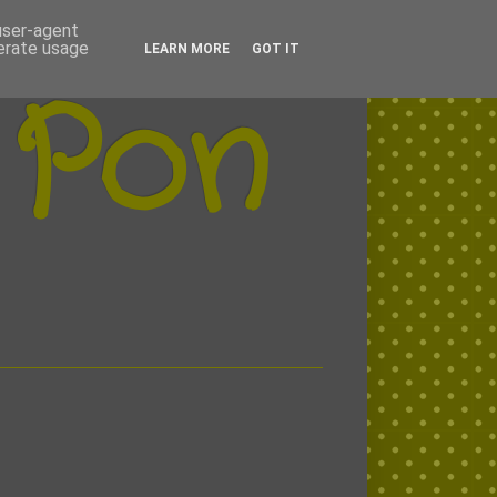
 user-agent
nerate usage
LEARN MORE
GOT IT
 Pon