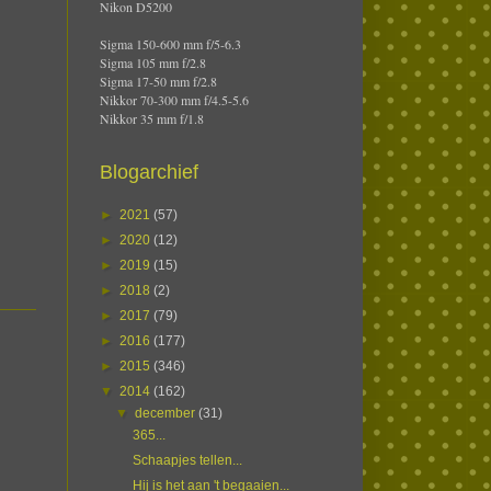
Nikon D5200
Sigma 150-600 mm f/5-6.3
Sigma 105 mm f/2.8
Sigma 17-50 mm f/2.8
Nikkor 70-300 mm f/4.5-5.6
Nikkor 35 mm f/1.8
Blogarchief
►
2021
(57)
►
2020
(12)
►
2019
(15)
►
2018
(2)
►
2017
(79)
►
2016
(177)
►
2015
(346)
▼
2014
(162)
▼
december
(31)
365...
Schaapjes tellen...
Hij is het aan 't begaaien...