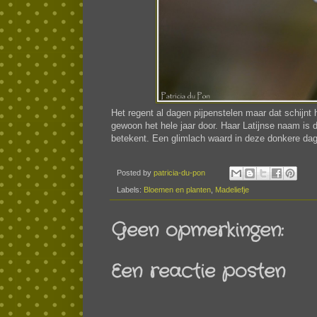
Het regent al dagen pijpenstelen maar dat schijnt he
gewoon het hele jaar door. Haar Latijnse naam is
betekent. Een glimlach waard in deze donkere da
Posted by
patricia-du-pon
Labels:
Bloemen en planten
,
Madeliefje
Geen opmerkingen:
Een reactie posten