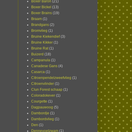
Boxer Baron
(21)
Boxer Bickel
(13)
Boxer Brains
(19)
Braam
(1)
Brandgans
(2)
Bromvlieg
(1)
Bruine Kiekendief
(3)
Bruine Kikker
(1)
Bruine Rat
(1)
Buizerd
(18)
Campanula
(1)
Canadese Gans
(4)
Casarca
(1)
Citroenpendelzweefvlieg
(1)
Citroenvlinder
(1)
Clun Forest schaap
(1)
Coloradokever
(1)
Courgette
(1)
Dagpauwoog
(5)
Dambordje
(1)
Dambordvlieg
(1)
Den
(1)
Dennevoetzwam
(1)