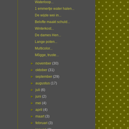
Waterloop...
1 emmertje water halen...
De wijde wei in...
Belofte maakt schuld...
Winterkost...
De dames Hen...
Lange poten...
Multicolor...
Môgge, truste...
►
november
(30)
►
oktober
(31)
►
september
(29)
►
augustus
(17)
►
juli
(6)
►
juni
(2)
►
mei
(4)
►
april
(4)
►
maart
(3)
►
februari
(3)