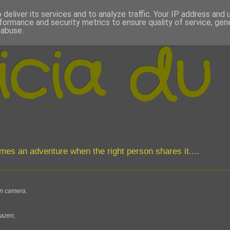
deliver its services and to analyze traffic. Your IP address and
formance and security metrics to ensure quality of service, ge
 abuse.
icia du
comes an adventure when the right person shares it....
jn camera.
bazen,