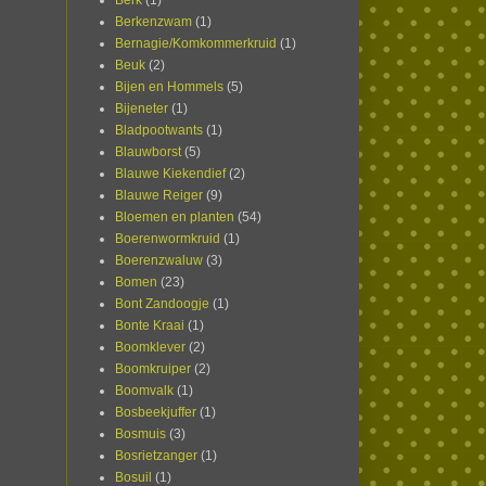
Berk
(1)
Berkenzwam
(1)
Bernagie/Komkommerkruid
(1)
Beuk
(2)
Bijen en Hommels
(5)
Bijeneter
(1)
Bladpootwants
(1)
Blauwborst
(5)
Blauwe Kiekendief
(2)
Blauwe Reiger
(9)
Bloemen en planten
(54)
Boerenwormkruid
(1)
Boerenzwaluw
(3)
Bomen
(23)
Bont Zandoogje
(1)
Bonte Kraai
(1)
Boomklever
(2)
Boomkruiper
(2)
Boomvalk
(1)
Bosbeekjuffer
(1)
Bosmuis
(3)
Bosrietzanger
(1)
Bosuil
(1)