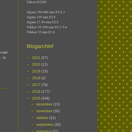
Nikon D5200
Sigma 150-600 mm f/5-6.3
Sigma 105 mm f/2.8
Sigma 17-50 mm f/2.8
Nikkor 70-300 mm f/4.5-5.6
Nikkor 35 mm f/1.8
Blogarchief
evaar
. In
►
2021
(57)
►
2020
(12)
►
2019
(15)
►
2018
(2)
►
2017
(79)
►
2016
(177)
▼
2015
(346)
►
december
(15)
►
november
(30)
►
oktober
(31)
►
september
(30)
►
augustus
(31)