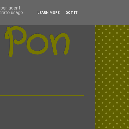
 user-agent
nerate usage
LEARN MORE
GOT IT
 Pon