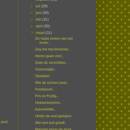
►
juli
(28)
►
juni
(30)
►
mei
(31)
►
april
(30)
▼
maart
(31)
De malle molen van het
leven...
Zeg het met bloemen...
Heren gaan voor...
Zoek de verschillen...
Visserslatijn...
Opsteker...
Wie de schoen past...
Poetsbeurt...
Fris en Fruitig...
Heksenbezems...
Kalverliefde...
Onder de voet gelopen...
 post
Wie een kuil graaft...
Mannen langs de sloot...