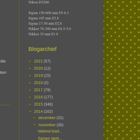
Nikon D5200
Sigma 150-600 mm f/5-6.3
Sigma 105 mm f/2.8
Sigma 17-50 mm f/2.8
Nikkor 70-300 mm f/4.5-5.6
Nikkor 35 mm f/1.8
Blogarchief
 die
►
2021
(57)
►
2020
(12)
nten
►
2019
(15)
►
2018
(2)
►
2017
(79)
►
2016
(177)
►
2015
(346)
▼
2014
(162)
►
december
(31)
▼
november
(30)
Vallend blad...
Samen sterk...