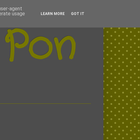
 user-agent
nerate usage
LEARN MORE
GOT IT
 Pon