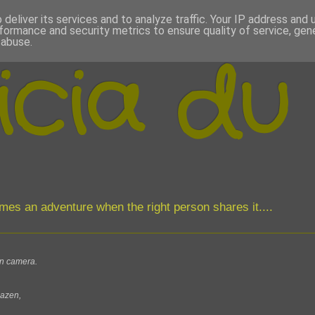
deliver its services and to analyze traffic. Your IP address and
formance and security metrics to ensure quality of service, ge
 abuse.
icia du
comes an adventure when the right person shares it....
jn camera.
bazen,