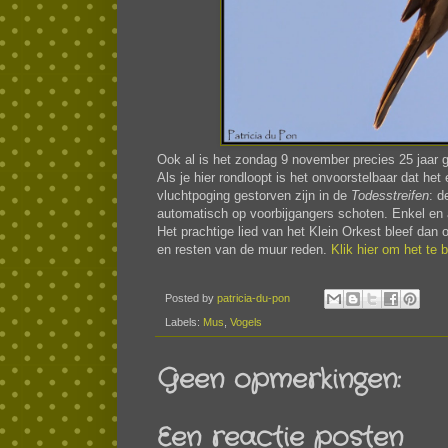
Ook al is het zondag 9 november precies 25 jaar g
Als je hier rondloopt is het onvoorstelbaar dat he
vluchtpoging gestorven zijn in de
Todesstreifen
: d
automatisch op voorbijgangers schoten. Enkel en a
Het prachtige lied van het Klein Orkest bleef da
en resten van de muur reden.
Klik hier om het te b
Posted by
patricia-du-pon
Labels:
Mus
,
Vogels
Geen opmerkingen:
Een reactie posten