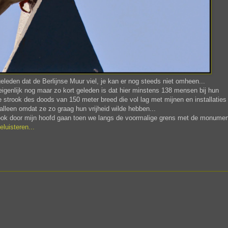
eleden dat de Berlijnse Muur viel, je kan er nog steeds niet omheen...
t eigenlijk nog maar zo kort geleden is dat hier minstens 138 mensen bij hun
e strook des doods van 150 meter breed die vol lag met mijnen en installaties
lleen omdat ze zo graag hun vrijheid wilde hebben...
n ook door mijn hoofd gaan toen we langs de voormalige grens met de monume
eluisteren...