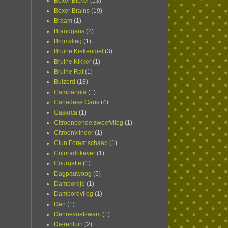
Boxer Bickel
(13)
Boxer Brains
(19)
Braam
(1)
Brandgans
(2)
Bromvlieg
(1)
Bruine Kiekendief
(3)
Bruine Kikker
(1)
Bruine Rat
(1)
Buizerd
(18)
Campanula
(1)
Canadese Gans
(4)
Casarca
(1)
Citroenpendelzweefvlieg
(1)
Citroenvlinder
(1)
Clun Forest schaap
(1)
Coloradokever
(1)
Courgette
(1)
Dagpauwoog
(5)
Dambordje
(1)
Dambordvlieg
(1)
Den
(1)
Dennevoetzwam
(1)
Dierentuin
(2)