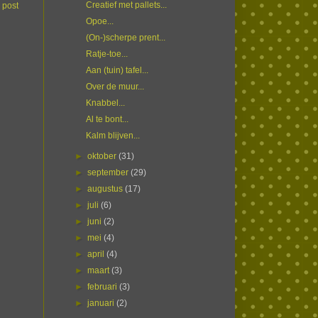
Creatief met pallets...
 post
Opoe...
(On-)scherpe prent...
Ratje-toe...
Aan (tuin) tafel...
Over de muur...
Knabbel...
Al te bont...
Kalm blijven...
►
oktober
(31)
►
september
(29)
►
augustus
(17)
►
juli
(6)
►
juni
(2)
►
mei
(4)
►
april
(4)
►
maart
(3)
►
februari
(3)
►
januari
(2)