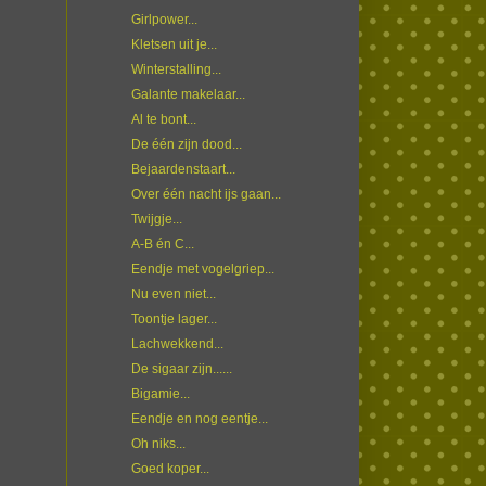
Girlpower...
Kletsen uit je...
Winterstalling...
Galante makelaar...
Al te bont...
De één zijn dood...
Bejaardenstaart...
Over één nacht ijs gaan...
Twijgje...
A-B én C...
Eendje met vogelgriep...
Nu even niet...
Toontje lager...
Lachwekkend...
De sigaar zijn......
Bigamie...
Eendje en nog eentje...
Oh niks...
Goed koper...