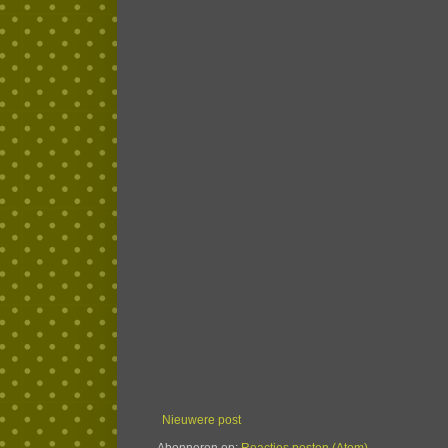
Nieuwere post
Abonneren op:
Reacties posten (Atom)