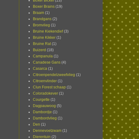
Boxer Bickel
(13)
Boxer Brains
(19)
Braam
(1)
Brandgans
(2)
Bromvlieg
(1)
Bruine Kiekendief
(3)
Bruine Kikker
(1)
Bruine Rat
(1)
Buizerd
(18)
Campanula
(1)
Canadese Gans
(4)
Casarca
(1)
Citroenpendelzweefvlieg
(1)
Citroenvlinder
(1)
Clun Forest schaap
(1)
Coloradokever
(1)
Courgette
(1)
Dagpauwoog
(5)
Dambordje
(1)
Dambordvlieg
(1)
Den
(1)
Dennevoetzwam
(1)
Dierentuin
(2)