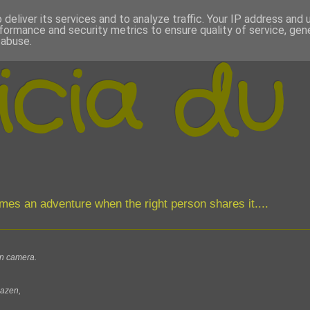
deliver its services and to analyze traffic. Your IP address and
formance and security metrics to ensure quality of service, ge
 abuse.
icia du
comes an adventure when the right person shares it....
jn camera.
bazen,