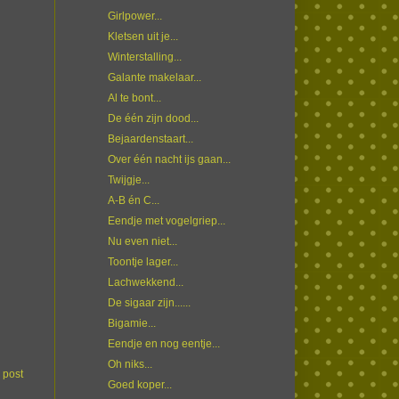
Girlpower...
Kletsen uit je...
Winterstalling...
Galante makelaar...
Al te bont...
De één zijn dood...
Bejaardenstaart...
Over één nacht ijs gaan...
Twijgje...
A-B én C...
Eendje met vogelgriep...
Nu even niet...
Toontje lager...
Lachwekkend...
De sigaar zijn......
Bigamie...
Eendje en nog eentje...
Oh niks...
 post
Goed koper...