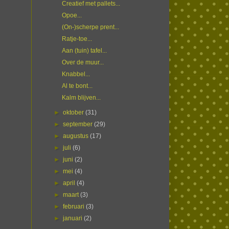
Creatief met pallets...
Opoe...
(On-)scherpe prent...
Ratje-toe...
Aan (tuin) tafel...
Over de muur...
Knabbel...
Al te bont...
Kalm blijven...
►
oktober
(31)
►
september
(29)
►
augustus
(17)
►
juli
(6)
►
juni
(2)
►
mei
(4)
►
april
(4)
►
maart
(3)
►
februari
(3)
►
januari
(2)