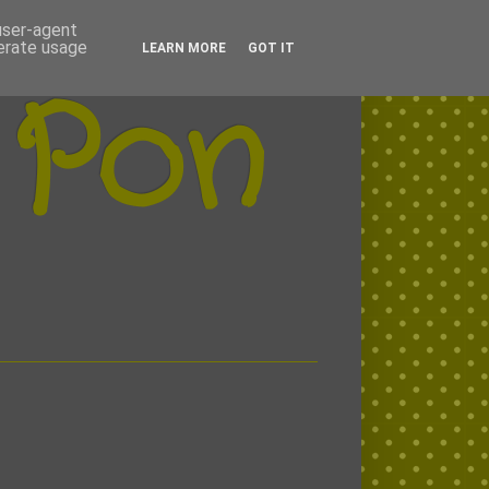
 user-agent
nerate usage
LEARN MORE
GOT IT
 Pon