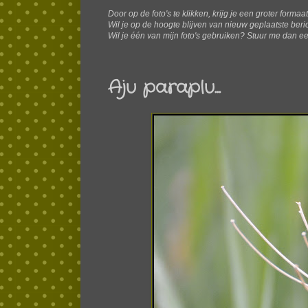
Door op de foto's te klikken, krijg je een groter formaa
W
il je op de hoogte blijven van nieuw geplaatste ber
Wil je één van mijn foto's gebruiken? Stuur me dan ee
Aju paraplu...