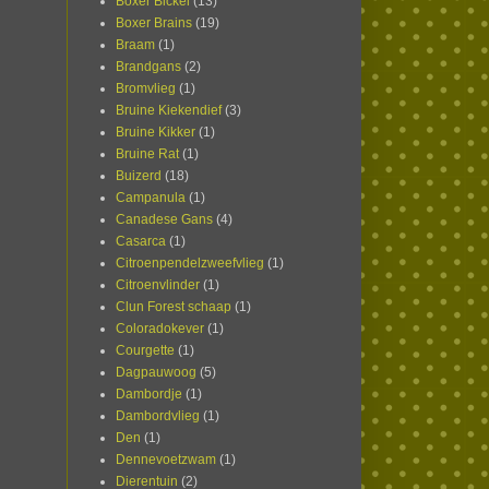
Boxer Bickel
(13)
Boxer Brains
(19)
Braam
(1)
Brandgans
(2)
Bromvlieg
(1)
Bruine Kiekendief
(3)
Bruine Kikker
(1)
Bruine Rat
(1)
Buizerd
(18)
Campanula
(1)
Canadese Gans
(4)
Casarca
(1)
Citroenpendelzweefvlieg
(1)
Citroenvlinder
(1)
Clun Forest schaap
(1)
Coloradokever
(1)
Courgette
(1)
Dagpauwoog
(5)
Dambordje
(1)
Dambordvlieg
(1)
Den
(1)
Dennevoetzwam
(1)
Dierentuin
(2)