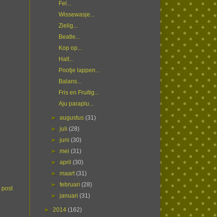
Fel...
Wissewasje...
Zielig...
Beatle...
Kop op...
Halt...
Pootje lappen...
Balans...
Fris en Fruitig...
Aju paraplu...
►
augustus
(31)
►
juli
(28)
►
juni
(30)
►
mei
(31)
►
april
(30)
►
maart
(31)
►
februari
(28)
 post
►
januari
(31)
►
2014
(162)