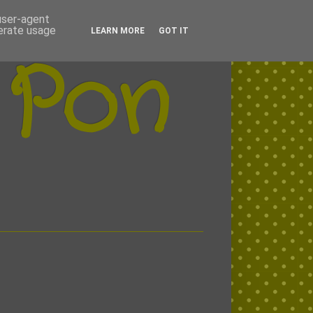
 user-agent
nerate usage
LEARN MORE
GOT IT
 Pon