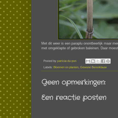
Met dit weer is een paraplu onontbeerlijk maar me
met omgeklapte of gebroken baleinen. Daar moest
Posted by
patricia-du-pon
Labels:
Bloemen en planten
,
Gewone Berenklauw
Geen opmerkingen:
Een reactie posten