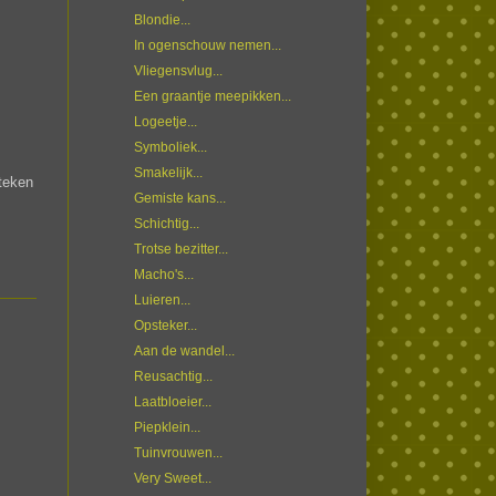
Blondie...
In ogenschouw nemen...
Vliegensvlug...
Een graantje meepikken...
Logeetje...
Symboliek...
Smakelijk...
steken
Gemiste kans...
Schichtig...
Trotse bezitter...
Macho's...
Luieren...
Opsteker...
Aan de wandel...
Reusachtig...
Laatbloeier...
Piepklein...
Tuinvrouwen...
Very Sweet...