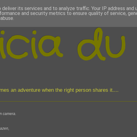
deliver its services and to analyze traffic. Your IP address and
formance and security metrics to ensure quality of service, ge
 abuse.
icia du
comes an adventure when the right person shares it....
jn camera.
bazen,